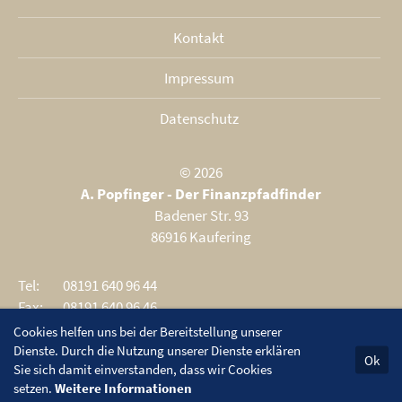
Kontakt
Impressum
Datenschutz
© 2026
A. Popfinger - Der Finanzpfadfinder
Badener Str. 93
86916 Kaufering
Tel:
08191 640 96 44
Fax:
08191 640 96 46
E-Mail:
info@der-finanzpfadfinder.de
Cookies helfen uns bei der Bereitstellung unserer
Dienste. Durch die Nutzung unserer Dienste erklären
Ok
Sie sich damit einverstanden, dass wir Cookies
setzen.
Weitere Informationen